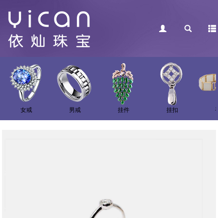
女戒
男戒
挂件
挂扣